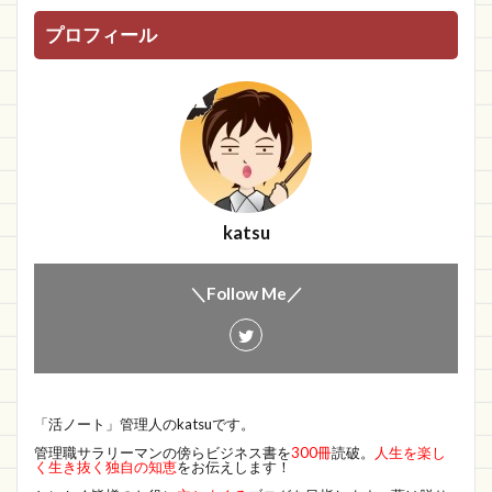
プロフィール
katsu
＼Follow Me／
「活ノート」管理人のkatsuです。
管理職サラリーマンの傍らビジネス書を
300冊
読破。
人生を楽し
く生き抜く独自の知恵
をお伝えします！