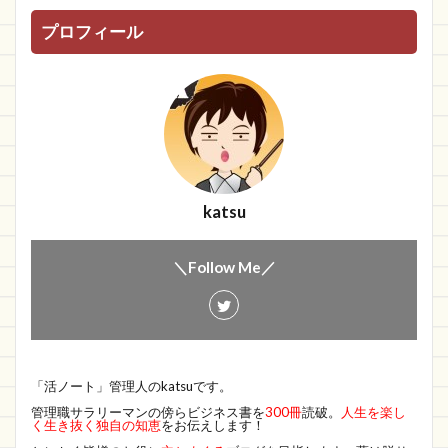
プロフィール
katsu
＼Follow Me／
「活ノート」管理人のkatsuです。
管理職サラリーマンの傍らビジネス書を
300冊
読破。
人生を楽し
く生き抜く独自の知恵
をお伝えします！