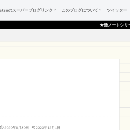
katsuのスーパーブログリンク
このブログについて
ツイッター
葉たち
ご紹介
広告集
すすめ本
作成備忘録
katsuのスーパーブログリンク
katsuのスーパーブログリンクとは
katsuのスーパーブログリンク 登録依頼
ブログ『活ノート』のご紹介！
サイトマップ
プライバシーポリシー
読者登録ページ
スポンサー様のページ
お問い合わせ
★活ノートシリーズ月間100,
2020年8月30日
2020年12月1日