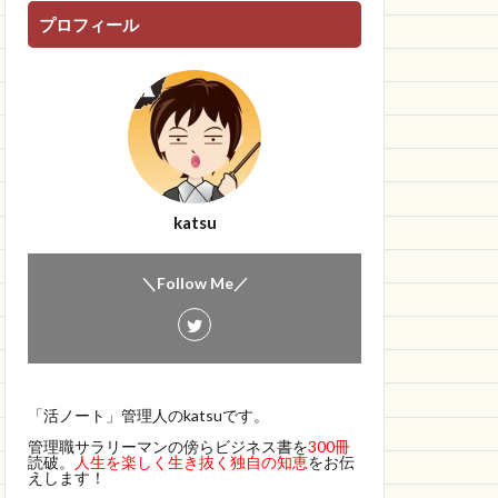
プロフィール
katsu
＼Follow Me／
「活ノート」管理人のkatsuです。
管理職サラリーマンの傍らビジネス書を
300冊
読破。
人生を楽しく生き抜く独自の知恵
をお伝
えします！