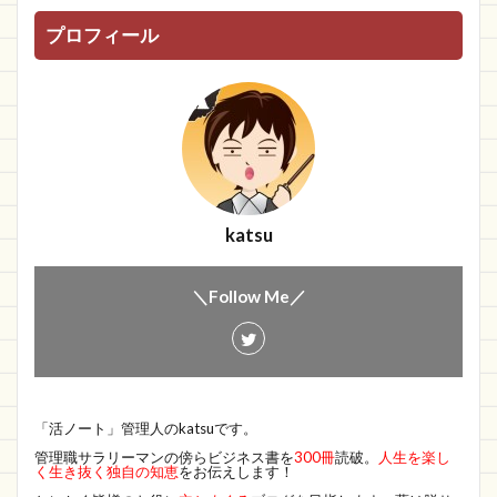
プロフィール
katsu
＼Follow Me／
「活ノート」管理人のkatsuです。
管理職サラリーマンの傍らビジネス書を
300冊
読破。
人生を楽し
く生き抜く独自の知恵
をお伝えします！