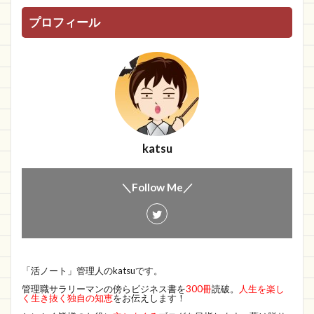
プロフィール
katsu
＼Follow Me／
「活ノート」管理人のkatsuです。
管理職サラリーマンの傍らビジネス書を
300冊
読破。
人生を楽し
く生き抜く独自の知恵
をお伝えします！