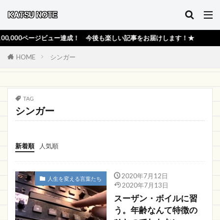
000ページビュー達成！ 今後も楽しい記事をお届けします！★
HOME
シンガー
TAG
シンガー
新着順
人気順
2020年7月12日
人生を変える言葉たち
2020年7月13日
スーザン・ボイルに習
う。年齢なんて特徴の