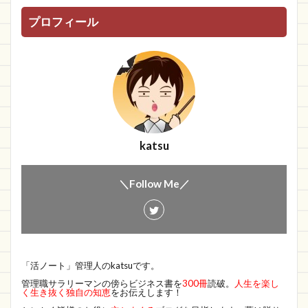
プロフィール
katsu
＼Follow Me／
「活ノート」管理人のkatsuです。
管理職サラリーマンの傍らビジネス書を
300冊
読破。
人生を楽し
く生き抜く独自の知恵
をお伝えします！