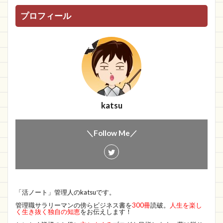
プロフィール
katsu
＼Follow Me／
「活ノート」管理人のkatsuです。
管理職サラリーマンの傍らビジネス書を
300冊
読破。
人生を楽し
く生き抜く独自の知恵
をお伝えします！